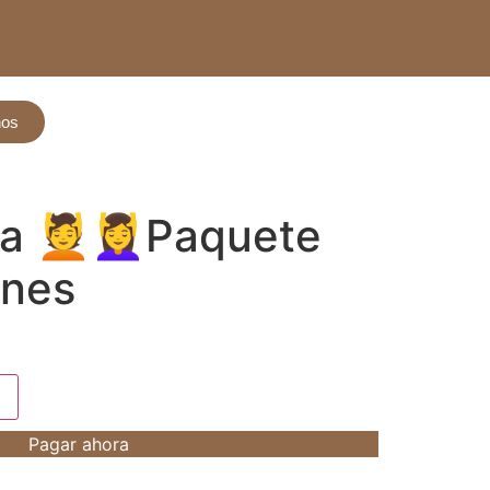
nos
ia 💆💆‍♀️Paquete
ones
Pagar ahora