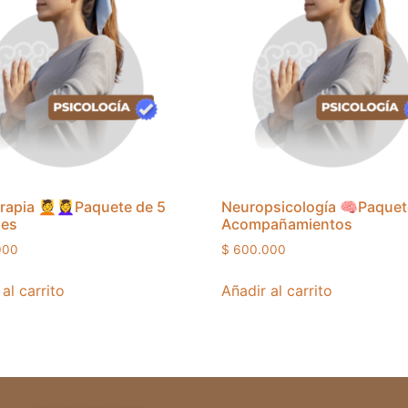
rapia 💆💆‍♀️Paquete de 5
Neuropsicología 🧠Paquet
nes
Acompañamientos
000
$
600.000
al carrito
Añadir al carrito