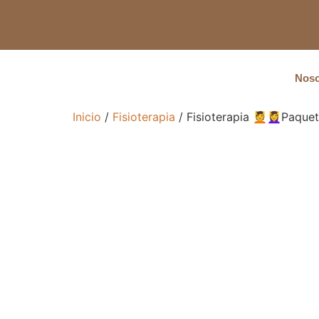
Noso
Inicio
/
Fisioterapia
/ Fisioterapia 💆💆‍♀️Paqu