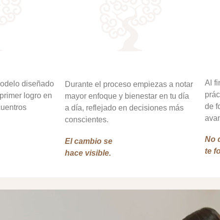
Al f
odelo diseñado
Durante el proceso empiezas a notar
prác
primer logro en
mayor enfoque y bienestar en tu día
de f
cuentros
a día, reflejado en decisiones más
ava
conscientes.
No 
El cambio se
te f
hace visible.