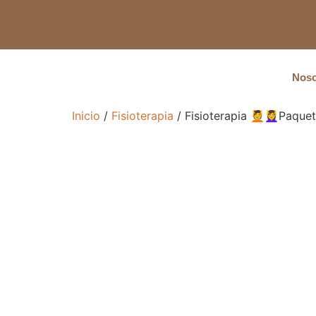
Noso
Inicio
/
Fisioterapia
/ Fisioterapia 💆💆‍♀️Paqu