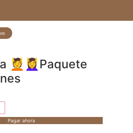
nos
ia 💆💆‍♀️Paquete
ones
Pagar ahora